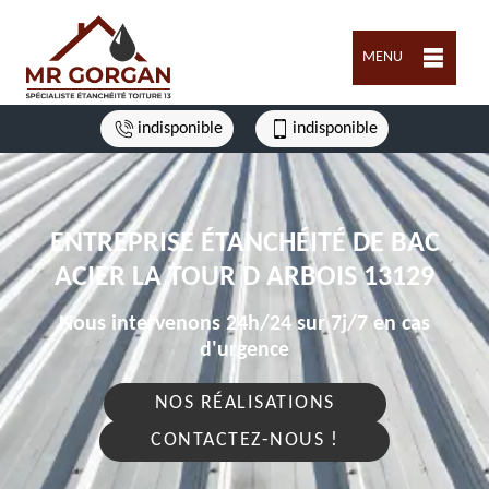
MENU
indisponible
indisponible
ENTREPRISE ÉTANCHÉITÉ DE BAC
ACIER LA TOUR D ARBOIS 13129
Nous intervenons 24h/24 sur 7j/7 en cas
d'urgence
NOS RÉALISATIONS
CONTACTEZ-NOUS !