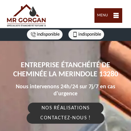
MENU
indisponible
indisponible
ENTREPRISE ÉTANCHÉITÉ DE
CHEMINÉE LA MERINDOLE 13280
Nous intervenons 24h/24 sur 7j/7 en cas
d'urgence
NOS RÉALISATIONS
CONTACTEZ-NOUS !