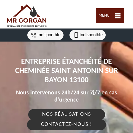
MENU
indisponible
indisponible
ENTREPRISE ÉTANCHÉITÉ DE
CHEMINÉE SAINT ANTONIN SUR
BAYON 13100
Nous intervenons 24h/24 sur 7j/7 en cas
d'urgence
NOS RÉALISATIONS
CONTACTEZ-NOUS !