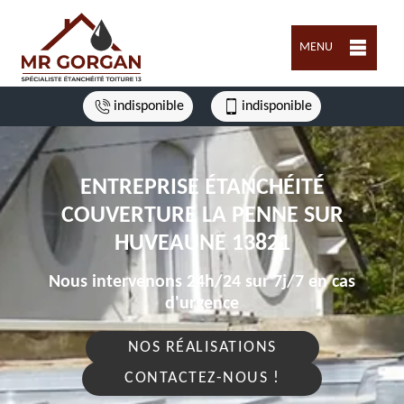
MENU
indisponible
indisponible
ENTREPRISE ÉTANCHÉITÉ
COUVERTURE LA PENNE SUR
HUVEAUNE 13821
Nous intervenons 24h/24 sur 7j/7 en cas
d'urgence
NOS RÉALISATIONS
CONTACTEZ-NOUS !