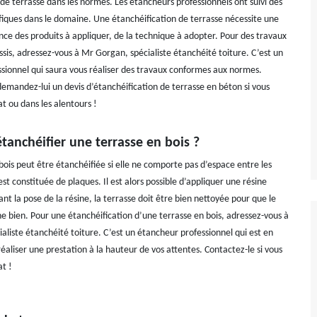
de terrasse dans les normes. Les étancheurs professionnels ont suivi des
fiques dans le domaine. Une étanchéification de terrasse nécessite une
ce des produits à appliquer, de la technique à adopter. Pour des travaux
ssis, adressez-vous à Mr Gorgan, spécialiste étanchéité toiture. C’est un
sionnel qui saura vous réaliser des travaux conformes aux normes.
demandez-lui un devis d’étanchéification de terrasse en béton si vous
at ou dans les alentours !
anchéifier une terrasse en bois ?
bois peut être étanchéifiée si elle ne comporte pas d’espace entre les
 est constituée de plaques. Il est alors possible d’appliquer une résine
nt la pose de la résine, la terrasse doit être bien nettoyée pour que le
he bien. Pour une étanchéification d’une terrasse en bois, adressez-vous à
aliste étanchéité toiture. C’est un étancheur professionnel qui est en
aliser une prestation à la hauteur de vos attentes. Contactez-le si vous
at !