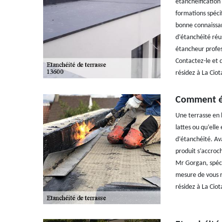
étanchéification 
formations spéci
bonne connaissan
d’étanchéité réu
étancheur profes
Contactez-le et 
résidez à La Ciot
Comment ét
Une terrasse en 
lattes ou qu’elle
d’étanchéité. Ava
produit s’accroc
Mr Gorgan, spéci
mesure de vous ré
résidez à La Ciot