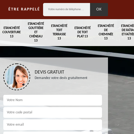
ÊTRE RAPPELÉ
ETANCHÉITÉ
ETANCHÉITÉ
ETANCHÉITÉ
ETANCHÉ
ETANCHÉITÉ
GOUTTIÈRE
ETANCHÉITÉ
TOIT
DE
DE FAÎTA
COUVERTURE
ET
DE TOIT
TERRASSE
CHEMINÉE
ET FAÎTIÈ
13
CHÉNEAU
PLAT 13
13
13
13
13
DEVIS GRATUIT
Demandez votre devis gratuitement