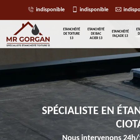
indisponible
indisponible
indisp
ETANCHÉITÉ
ETANCHÉITÉ
ET
ETANCHÉITÉ
DE TOITURE
DE BAC
D
FAÇADE 13
13
ACIER 13
SPÉCIALISTE EN ÉTA
CIOT
Nous intervenons 24h/2