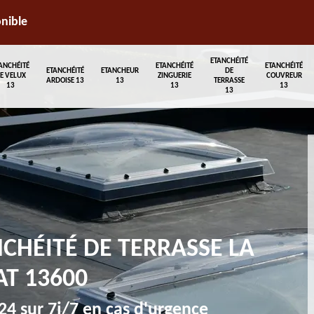
onible
ETANCHÉITÉ
ANCHÉITÉ
ETANCHÉITÉ
ETANCHÉITÉ
ETANCHÉITÉ
ETANCHEUR
DE
E VELUX
ZINGUERIE
COUVREUR
ARDOISE 13
13
TERRASSE
13
13
13
13
NCHÉITÉ DE TERRASSE LA
AT 13600
4 sur 7j/7 en cas d'urgence