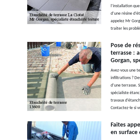
l’installation que
d’une résine d’ét
appelez Mr Gorga
traiter les probl
Pose de rés
terrasse : 
Gorgan, spé
Avez-vous une te
infiltrations ? D
d’une terrasse. S
spécialiste étan
travaux d’étanch
Contactez-le si v
Faites appe
en surface