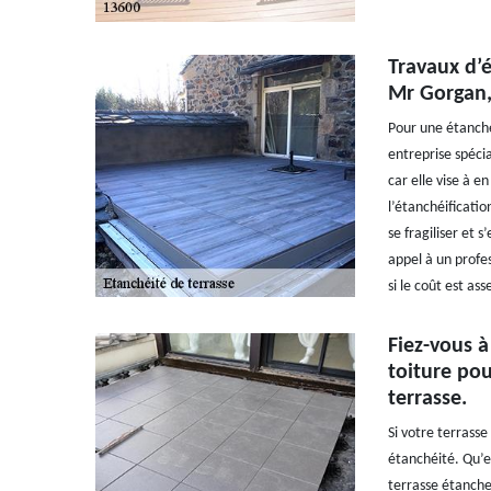
Travaux d’é
Mr Gorgan, 
Pour une étanché
entreprise spéci
car elle vise à en
l’étanchéificatio
se fragiliser et 
appel à un profe
si le coût est as
Fiez-vous à
toiture pou
terrasse.
Si votre terrasse 
étanchéité. Qu’el
terrasse étanche.