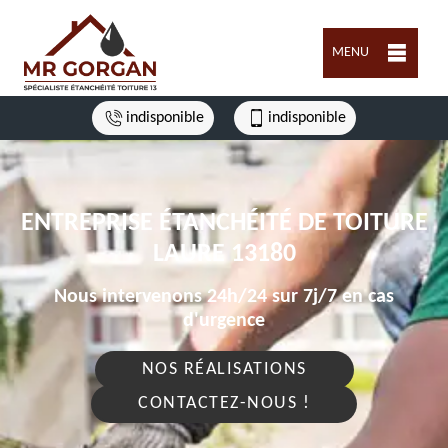
MENU
indisponible
indisponible
ENTREPRISE ÉTANCHÉITÉ DE TOITURE
LAURE 13180
Nous intervenons 24h/24 sur 7j/7 en cas
d'urgence
NOS RÉALISATIONS
CONTACTEZ-NOUS !