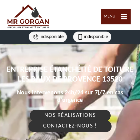
MENU
indisponible
indisponible
ENTREPRISE ÉTANCHÉITÉ DE TOITURE
LES BAUX DE PROVENCE 13520
Nous intervenons 24h/24 sur 7j/7 en cas
d'urgence
NOS RÉALISATIONS
CONTACTEZ-NOUS !