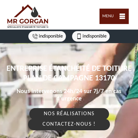
MENU
indisponible
indisponible
ENTREPRISE ÉTANCHÉITÉ DE TOITURE
PLAN DE CAMPAGNE 13170
Nous intervenons 24h/24 sur 7j/7 en cas
d'urgence
NOS RÉALISATIONS
CONTACTEZ-NOUS !