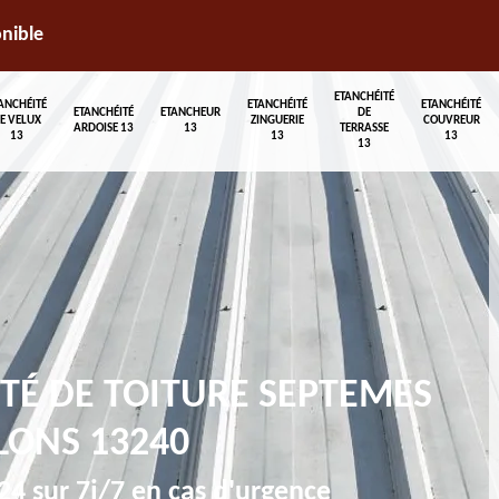
onible
ETANCHÉITÉ
ANCHÉITÉ
ETANCHÉITÉ
ETANCHÉITÉ
ETANCHÉITÉ
ETANCHEUR
DE
E VELUX
ZINGUERIE
COUVREUR
ARDOISE 13
13
TERRASSE
13
13
13
13
TÉ DE TOITURE SEPTEMES
LONS 13240
4 sur 7j/7 en cas d'urgence