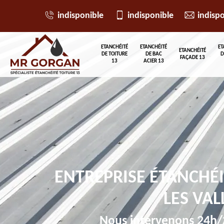
indisponible
indisponible
indisp
ETANCHÉITÉ
ETANCHÉITÉ
ET
ETANCHÉITÉ
DE TOITURE
DE BAC
D
FAÇADE 13
13
ACIER 13
ENTREPRISE ÉTANCHÉI
LES VAL
Nous intervenons 24h/2