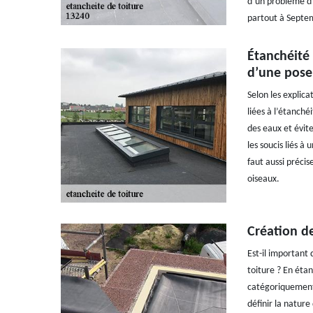
d’un problème d’
partout à Septem
Étanchéité 
d’une pose 
Selon les explica
liées à l’étanché
des eaux et évite
les soucis liés à
faut aussi préci
oiseaux.
Création de
Est-il important
toiture ? En éta
catégoriquement 
définir la nature