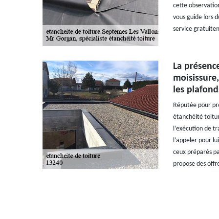
cette observatio
vous guide lors d
service gratuite
La présenc
moisissure,
les plafond
Réputée pour pro
étanchéité toitu
l’exécution de tr
l’appeler pour l
ceux préparés pa
propose des offre