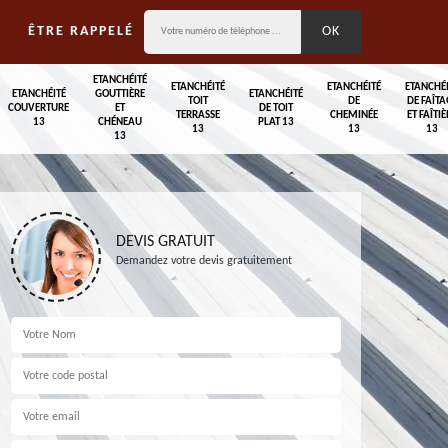
ÊTRE RAPPELÉ
ETANCHÉITÉ
ETANCHÉITÉ
ETANCHÉITÉ
ETANCHÉ
ETANCHÉITÉ
GOUTTIÈRE
ETANCHÉITÉ
TOIT
DE
DE FAÎTA
COUVERTURE
ET
DE TOIT
TERRASSE
CHEMINÉE
ET FAÎTIÈ
13
CHÉNEAU
PLAT 13
13
13
13
13
DEVIS GRATUIT
Demandez votre devis gratuitement