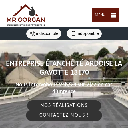
MENU
indisponible
indisponible
ENTREPRISE ÉTANCHÉITÉ ARDOISE LA
GAVOTTE 13170
Nous intervenons 24h/24 sur 7j/7 en cas
d'urgence
NOS RÉALISATIONS
CONTACTEZ-NOUS !