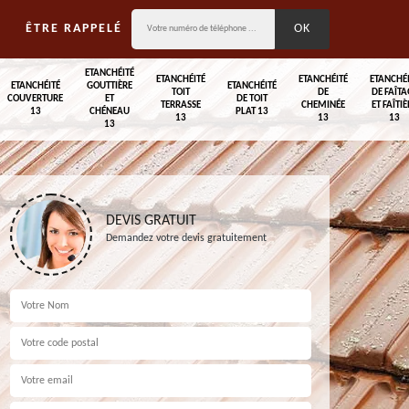
ÊTRE RAPPELÉ
ETANCHÉITÉ
ETANCHÉITÉ
ETANCHÉITÉ
ETANCHÉ
ETANCHÉITÉ
GOUTTIÈRE
ETANCHÉITÉ
TOIT
DE
DE FAÎTA
COUVERTURE
ET
DE TOIT
TERRASSE
CHEMINÉE
ET FAÎTIÈ
13
CHÉNEAU
PLAT 13
13
13
13
13
DEVIS GRATUIT
Demandez votre devis gratuitement