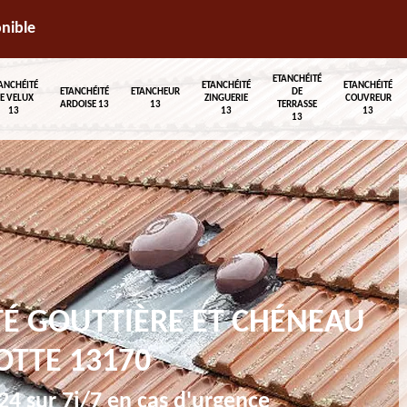
onible
ETANCHÉITÉ
ANCHÉITÉ
ETANCHÉITÉ
ETANCHÉITÉ
ETANCHÉITÉ
ETANCHEUR
DE
E VELUX
ZINGUERIE
COUVREUR
ARDOISE 13
13
TERRASSE
13
13
13
13
TÉ GOUTTIÈRE ET CHÉNEAU
OTTE 13170
4 sur 7j/7 en cas d'urgence