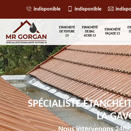
indisponible
indisponible
indisp
ETANCHÉITÉ
ETANCHÉITÉ
ET
ETANCHÉITÉ
DE TOITURE
DE BAC
D
FAÇADE 13
13
ACIER 13
SPÉCIALISTE ÉTANCHÉI
LA GAV
Nous intervenons 24h/2