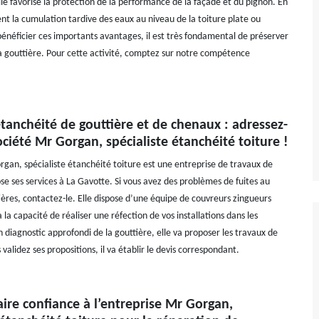
lle favorise la protection de la performance de la façade et du pignon. En
ent la cumulation tardive des eaux au niveau de la toiture plate ou
bénéficier ces importants avantages, il est très fondamental de préserver
la gouttière. Pour cette activité, comptez sur notre compétence
tanchéité de gouttière et de chenaux : adressez-
ociété Mr Gorgan, spécialiste étanchéité toiture !
rgan, spécialiste étanchéité toiture est une entreprise de travaux de
se ses services à La Gavotte. Si vous avez des problèmes de fuites au
ières, contactez-le. Elle dispose d’une équipe de couvreurs zingueurs
la capacité de réaliser une réfection de vos installations dans les
 diagnostic approfondi de la gouttière, elle va proposer les travaux de
s validez ses propositions, il va établir le devis correspondant.
ire confiance à l’entreprise Mr Gorgan,