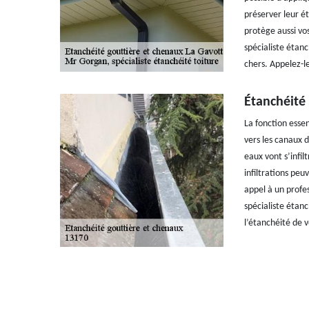
préserver leur ét
protège aussi vo
spécialiste étanc
chers. Appelez-l
Étanchéité 
La fonction essen
vers les canaux d
eaux vont s’infil
infiltrations pe
appel à un profes
spécialiste étanc
l’étanchéité de 