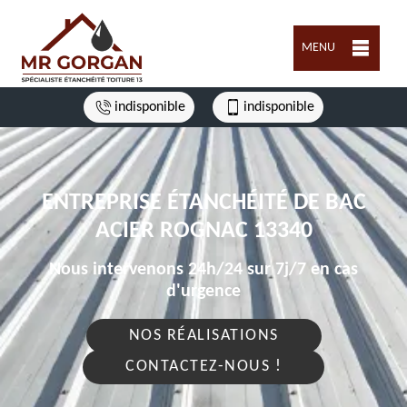
MENU
indisponible
indisponible
ENTREPRISE ÉTANCHÉITÉ DE BAC
ACIER ROGNAC 13340
Nous intervenons 24h/24 sur 7j/7 en cas
d'urgence
NOS RÉALISATIONS
CONTACTEZ-NOUS !