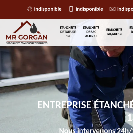
indisponible
indisponible
indisp
ETANCHÉITÉ
ETANCHÉITÉ
ET
ETANCHÉITÉ
DE TOITURE
DE BAC
D
FAÇADE 13
13
ACIER 13
ENTREPRISE ÉTANCH
1
Nous intervenons 24h/2