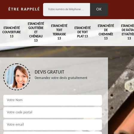
ÊTRE RAPPELÉ
ETANCHÉITÉ
ETANCHÉITÉ
ETANCHÉITÉ
ETANCHÉ
ETANCHÉITÉ
GOUTTIÈRE
ETANCHÉITÉ
TOIT
DE
DE FAÎTA
COUVERTURE
ET
DE TOIT
TERRASSE
CHEMINÉE
ET FAÎTIÈ
13
CHÉNEAU
PLAT 13
13
13
13
13
DEVIS GRATUIT
Demandez votre devis gratuitement