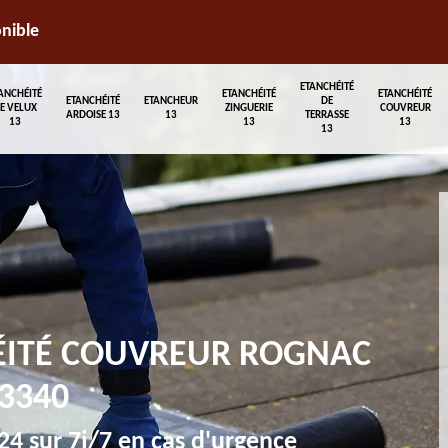
onible
ETANCHÉITÉ
ANCHÉITÉ
ETANCHÉITÉ
ETANCHÉITÉ
ETANCHÉITÉ
ETANCHEUR
DE
E VELUX
ZINGUERIE
COUVREUR
ARDOISE 13
13
TERRASSE
13
13
13
13
ÉITÉ COUVREUR ROGNAC
3340
4 sur 7j/7 en cas d'urgence