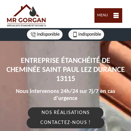
MENU
indisponible
indisponible
ENTREPRISE ÉTANCHÉITÉ DE
CHEMINÉE SAINT PAUL LEZ DURANCE
13115
Nous intervenons 24h/24 sur 7j/7 en cas
d'urgence
NOS RÉALISATIONS
CONTACTEZ-NOUS !