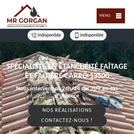
MENU
indisponible
indisponible
SPÉCIALISTE EN ÉTANCHÉITÉ FAÎTAGE
ET FAÎTIÈRE CARRO 13500
Nous intervenons 24h/24 sur 7j/7 en cas
d'urgence
NOS RÉALISATIONS
CONTACTEZ-NOUS !