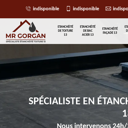
indisponible
indisponible
indisp
ETANCHÉITÉ
ETANCHÉITÉ
ET
ETANCHÉITÉ
DE TOITURE
DE BAC
D
FAÇADE 13
13
ACIER 13
SPÉCIALISTE EN ÉTANC
1
Nous intervenons 24h/2