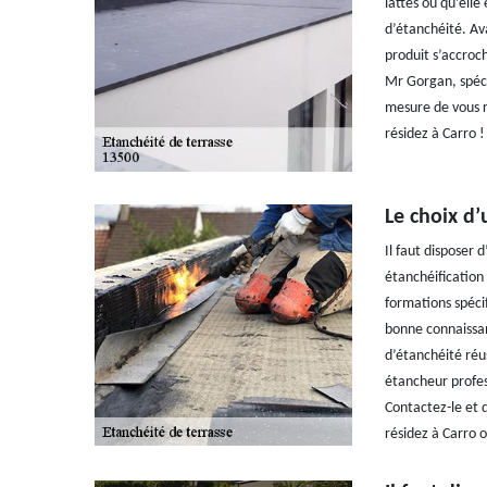
lattes ou qu’elle
d’étanchéité. Ava
produit s’accroc
Mr Gorgan, spéci
mesure de vous ré
résidez à Carro !
Le choix d’
Il faut disposer
étanchéification 
formations spéci
bonne connaissan
d’étanchéité réu
étancheur profes
Contactez-le et 
résidez à Carro o