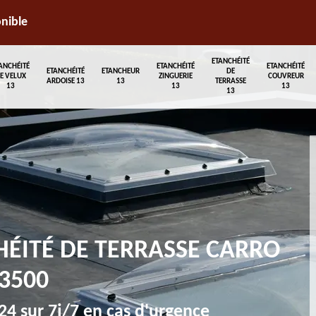
onible
ETANCHÉITÉ
ANCHÉITÉ
ETANCHÉITÉ
ETANCHÉITÉ
ETANCHÉITÉ
ETANCHEUR
DE
E VELUX
ZINGUERIE
COUVREUR
ARDOISE 13
13
TERRASSE
13
13
13
13
HÉITÉ DE TERRASSE CARRO
3500
4 sur 7j/7 en cas d'urgence