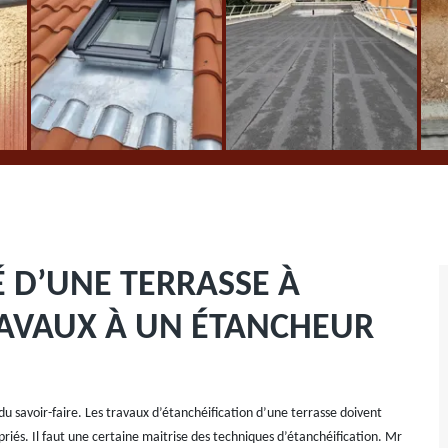
 D’UNE TERRASSE À
RAVAUX À UN ÉTANCHEUR
 du savoir-faire. Les travaux d’étanchéification d’une terrasse doivent
riés. Il faut une certaine maitrise des techniques d’étanchéification. Mr