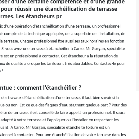
poser d’une certaine compétence et d’une grande
pour réussir une étanchéification de terrasse
ormes. Les étancheurs pr
rix d’une opération d’étanchéification d’une terrasse, un professionnel
r compte de la technique appliquée, de la superficie de l’installation, de
e la terrasse. Chaque professionnel fixe aussi ses taux horaires en fonction
 Si vous avez une terrasse à étanchéifier à Carro, Mr Gorgan, spécialiste
re est un professionnel à contacter. Cet étancheur a la réputation de
aux de qualité alors que les tarifs sont très abordables. Contactez-le pour
s !
ntue : comment l’étanchéifier ?
es travaux d’étanchéification d’une terrasse, il faut bien savoir si la
tue ou non. Est-ce que des flaques d’eau stagnent quelque part ? Pour des
ité de terrasse, il est conseillé de faire appel à un professionnel. Il saura
t adapté à votre terrasse et l’appliquer ou l’installer en respectant les
uant. A Carro, Mr Gorgan, spécialiste étanchéité toiture est un
sionnel à contacter. Pour une étanchéification de votre terrasse dans les