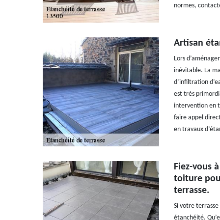
normes, contacte
Artisan éta
Lors d’aménageme
inévitable. La m
d’infiltration d’
est très primordi
intervention en 
faire appel direc
en travaux d’éta
Fiez-vous à
toiture pou
terrasse.
Si votre terrasse 
étanchéité. Qu’el