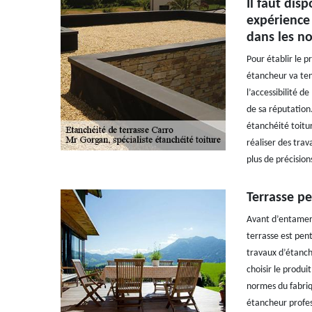
Il faut dis
expérience 
dans les n
Pour établir le p
étancheur va teni
l’accessibilité d
de sa réputation.
étanchéité toitu
réaliser des trav
plus de précision
Terrasse pe
Avant d’entamer d
terrasse est pen
travaux d’étanché
choisir le produi
normes du fabriq
étancheur profes