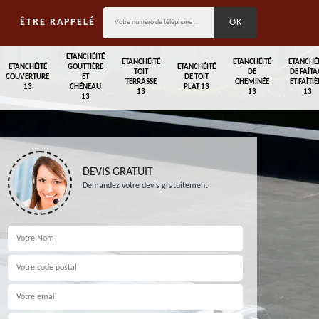
ÊTRE RAPPELÉ
ETANCHÉITÉ
ETANCHÉITÉ
ETANCHÉITÉ
ETANCHÉ
ETANCHÉITÉ
GOUTTIÈRE
ETANCHÉITÉ
TOIT
DE
DE FAÎTA
COUVERTURE
ET
DE TOIT
TERRASSE
CHEMINÉE
ET FAÎTIÈ
13
CHÉNEAU
PLAT 13
13
13
13
13
DEVIS GRATUIT
Demandez votre devis gratuitement