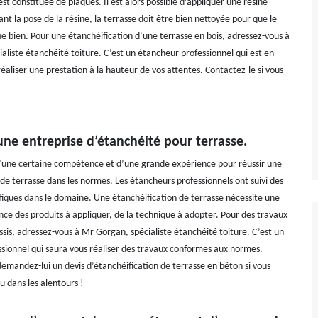
 est constituée de plaques. Il est alors possible d’appliquer une résine
nt la pose de la résine, la terrasse doit être bien nettoyée pour que le
he bien. Pour une étanchéification d’une terrasse en bois, adressez-vous à
aliste étanchéité toiture. C’est un étancheur professionnel qui est en
aliser une prestation à la hauteur de vos attentes. Contactez-le si vous
une entreprise d’étanchéité pour terrasse.
 d’une certaine compétence et d’une grande expérience pour réussir une
de terrasse dans les normes. Les étancheurs professionnels ont suivi des
fiques dans le domaine. Une étanchéification de terrasse nécessite une
ce des produits à appliquer, de la technique à adopter. Pour des travaux
ssis, adressez-vous à Mr Gorgan, spécialiste étanchéité toiture. C’est un
sionnel qui saura vous réaliser des travaux conformes aux normes.
demandez-lui un devis d’étanchéification de terrasse en béton si vous
u dans les alentours !