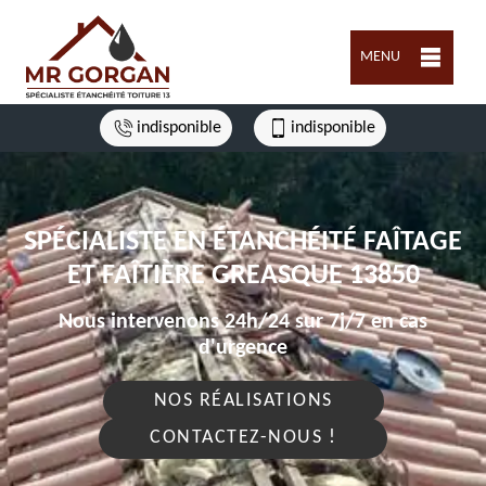
MENU
indisponible
indisponible
SPÉCIALISTE EN ÉTANCHÉITÉ FAÎTAGE
ET FAÎTIÈRE GREASQUE 13850
Nous intervenons 24h/24 sur 7j/7 en cas
d'urgence
NOS RÉALISATIONS
CONTACTEZ-NOUS !